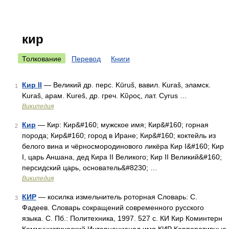
кир
Толкование
Перевод
Книги
Кир II
— Великий др. перс. Kūruš, вавил. Kuraš, эламск.
1
Kuraš, арам. Kureš, др. греч. Κῦρος, лат. Cyrus …
Википедия
Кир
— Кир: Кир&#160; мужское имя; Кир&#160; горная
2
порода; Кир&#160; город в Иране; Кир&#160; коктейль из
белого вина и чёрносмородинового ликёра Кир I&#160; Кир
I, царь Аншана, дед Кира II Великого; Кир II Великий&#160;
персидский царь, основатель&#8230; …
Википедия
КИР
— косилка измельчитель роторная Словарь: С.
3
Фадеев. Словарь сокращений современного русского
языка. С. Пб.: Политехника, 1997. 527 с. КИ Кир Коминтерн