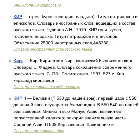
Энциклопедия мифологии
КИР
— (греч. kyrios господин, владыка). Титул патриархов и
7
епископов. Словарь иностранных слов, вошедших в состав
русского языка. Чудинов А.Н., 1910. КИР греч. kyrios,
господин, владыка. Титул патриархов и епископов.
Объяснение 25000 иностранных слов,&#8230; …
Словарь иностранных слов русского языка
Кир.
— Кир. Кирилл кир. кирг. киргизский Кыргызстан кирг.
8
Словарь: С. Фадеев. Словарь сокращений современного
русского языка. С. Пб.: Политехника, 1997. 527 с. Кир.
кирзавод кирпзавод …
Словарь сокращений и аббревиатур
КИР II
— Великий (? 530 до нашей эры), первый царь с 558
9
до нашей эры государства Ахеменидов. В 550 540 до нашей
эры завоевал Мидию и всю Малую Азию, выявил ее
полуостровной характер; покорил значительную часть
Средней Азии. В 539 Кир завоевал Вавилонию и …
Современная энциклопедия