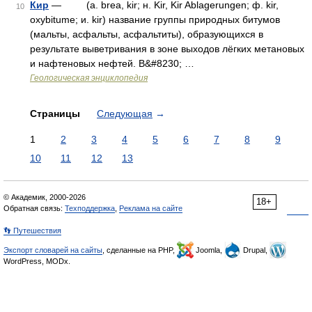
Кир
— (a. brea, kir; н. Kir, Kir Ablagerungen; ф. kir,
10
oxybitume; и. kir) название группы природных битумов
(мальты, асфальты, асфальтиты), образующихся в
результате выветривания в зоне выходов лёгких метановых
и нафтеновых нефтей. B&#8230; …
Геологическая энциклопедия
Страницы
Следующая
→
1
2
3
4
5
6
7
8
9
10
11
12
13
© Академик, 2000-2026
18+
Обратная связь:
Техподдержка
,
Реклама на сайте
👣 Путешествия
Экспорт словарей на сайты
, сделанные на PHP,
Joomla,
Drupal,
WordPress, MODx.