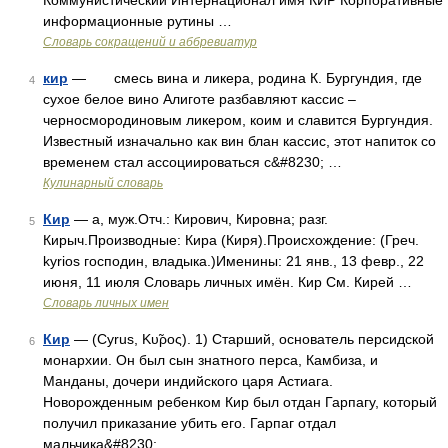
Коммунистический Интернационал имя КИР Корпоративные
информационные рутины …
Словарь сокращений и аббревиатур
кир
— смесь вина и ликера, родина К. Бургундия, где
4
сухое белое вино Алиготе разбавляют кассис –
черносмородиновым ликером, коим и славится Бургундия.
Известный изначально как вин блан кассис, этот напиток со
временем стал ассоциироваться с&#8230; …
Кулинарный словарь
Кир
— а, муж.Отч.: Кирович, Кировна; разг.
5
Кирыч.Производные: Кира (Киря).Происхождение: (Греч.
kyrios господин, владыка.)Именины: 21 янв., 13 февр., 22
июня, 11 июля Словарь личных имён. Кир См. Кирей …
Словарь личных имен
Кир
— (Cyrus, Κυ̃ρος). 1) Старший, основатель персидской
6
монархии. Он был сын знатного перса, Камбиза, и
Манданы, дочери индийского царя Астиага.
Новорожденным ребенком Кир был отдан Гарпагу, который
получил приказание убить его. Гарпаг отдал
мальчика&#8230; …